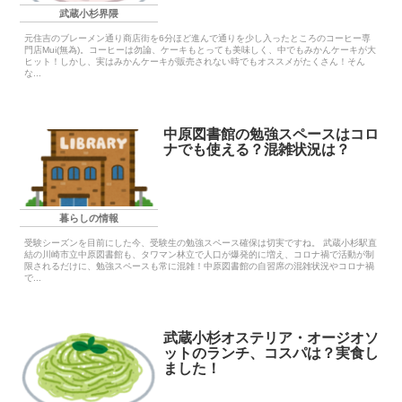
武蔵小杉界隈
元住吉のブレーメン通り商店街を6分ほど進んで通りを少し入ったところのコーヒー専
門店Mui(無為)。コーヒーは勿論、ケーキもとっても美味しく、中でもみかんケーキが大
ヒット！しかし、実はみかんケーキが販売されない時でもオススメがたくさん！そん
な...
中原図書館の勉強スペースはコロ
ナでも使える？混雑状況は？
暮らしの情報
受験シーズンを目前にした今、受験生の勉強スペース確保は切実ですね。 武蔵小杉駅直
結の川崎市立中原図書館も、タワマン林立で人口が爆発的に増え、コロナ禍で活動が制
限されるだけに、勉強スペースも常に混雑！中原図書館の自習席の混雑状況やコロナ禍
で...
武蔵小杉オステリア・オージオソ
ットのランチ、コスパは？実食し
ました！