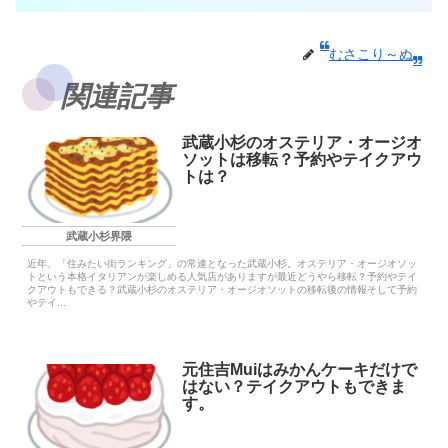
むさこり～ぬ
関連記事
武蔵小杉のオステリア・オージオ
ソットは移転？予約やテイクアウ
トは？
武蔵小杉界隈
近年、「住みたい街ランキング」の常連となった武蔵小杉。オステリア・オージオソッ
トという本格イタリアンが楽しめる人気店がありますが最近どうやら移転？予約やテイ
クアウトもできる？武蔵小杉のオステリア・オージオソットの移転後の情報そして予約
やテイ...
元住吉Muiはみかんケーキだけで
はない？テイクアウトもできま
す。