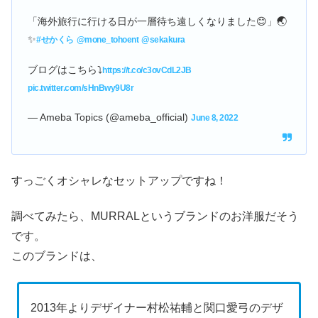
「海外旅行に行ける日が一層待ち遠しくなりました😊」🌏
✨
#せかくら
@mone_tohoent
@sekakura
ブログはこちら⤵️
https://t.co/c3ovCdL2JB
pic.twitter.com/sHnBwy9U8r
— Ameba Topics (@ameba_official)
June 8, 2022
すっごくオシャレなセットアップですね！
調べてみたら、MURRALというブランドのお洋服だそう
です。
このブランドは、
2013年よりデザイナー村松祐輔と関口愛弓のデザ