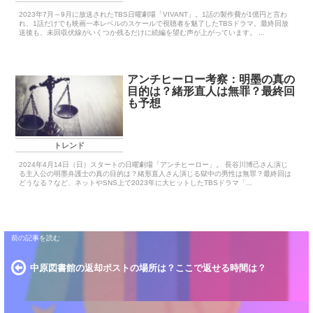
2023年7月～9月に放送されたTBS日曜劇場「VIVANT」。1話の製作費が1億円と言わ
れ、1話だけでも映画一本レベルのスケールで視聴者を魅了したTBSドラマ。最終回放
送後も、未回収伏線がいくつか残るだけに続編を望む声が上がっています。 ...
アンチヒーロー考察：明墨の真の
目的は？緒形直人は無罪？最終回
も予想
トレンド
2024年4月14日（日）スタートの日曜劇場「アンチヒーロー」。 長谷川博己さん演じ
る主人公の明墨弁護士の真の目的は？緒形直人さん演じる獄中の男性は無罪？最終回は
どうなる？など、ネットやSNS上で2023年に大ヒットしたTBSドラマ「...
中原図書館の返却ポストの場所は？ここで返せる時間は？