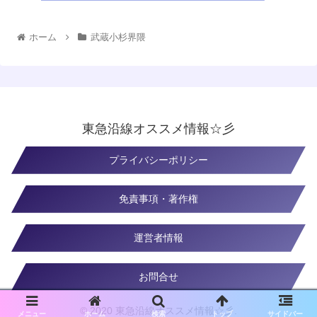
ホーム
武蔵小杉界隈
東急沿線オススメ情報☆彡
プライバシーポリシー
免責事項・著作権
運営者情報
お問合せ
© 2020 東急沿線オススメ情報☆彡.
メニュー
ホーム
検索
トップ
サイドバー