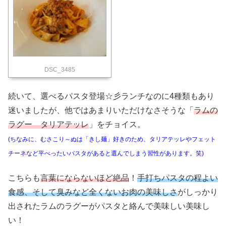
DSC_3485
続いて、選べるパスタ登場☆彡ランチなのに4種類もあり
迷いましたが、他ではあまりいただけなさそうな「
ラムの
ラグー タリアテッレ
」をチョイス。
(ちなみに、むさこり～ぬは「きし麺」好きのため、タリアテッレやフェット
チーネなど平べったいパスタがあると選んでしまう習性があります。笑)
こちらも
言葉にならないほど絶品
！
手打ちパスタの程よい
食感、そして臭みなど全くないお肉の美味しさ
がしっかり
出されたラムのラグーがパスタと絡んで美味しい美味し
い！