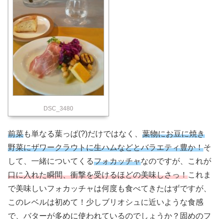
DSC_3480
前菜
も単なる葉っぱ(?)だけではなく、
葉物にお豆に焼き
野菜にザワークラウトに生ハムなどとバラエティ豊か！
そ
して、一緒についてくる
フォカッチャ
なのですが、これが
口に入れた瞬間、衝撃を受けるほどの美味しさっ！
これま
で美味しいフォカッチャは何度も食べてきたはずですが、
このレベルは初めて！少しブリオシュに近いような食感
で、バターが多めに使われているのでしょうか？固めのフ