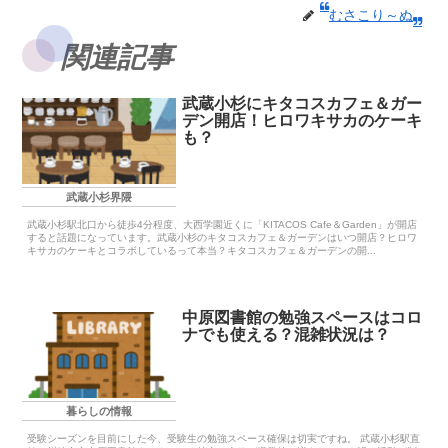
むさこり～ぬ
関連記事
武蔵小杉にキタコスカフェ＆ガー
デン開店！ヒロワキサカのケーキ
も？
武蔵小杉界隈
武蔵小杉駅北口から徒歩4分程度、大西学園近くに「KITACOS Cafe＆Garden」が開店
すると話題になっています。武蔵小杉のキタコスカフェ＆ガーデンはいつ開店？ヒロワ
キサカのケーキとコラボしているって本当？キタコスカフェ＆ガーデンの開...
中原図書館の勉強スペースはコロ
ナでも使える？混雑状況は？
暮らしの情報
受験シーズンを目前にした今、受験生の勉強スペース確保は切実ですね。 武蔵小杉駅直