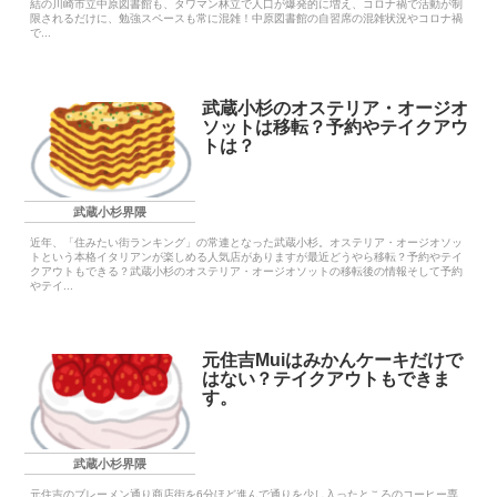
結の川崎市立中原図書館も、タワマン林立で人口が爆発的に増え、コロナ禍で活動が制
限されるだけに、勉強スペースも常に混雑！中原図書館の自習席の混雑状況やコロナ禍
で...
武蔵小杉のオステリア・オージオ
ソットは移転？予約やテイクアウ
トは？
武蔵小杉界隈
近年、「住みたい街ランキング」の常連となった武蔵小杉。オステリア・オージオソッ
トという本格イタリアンが楽しめる人気店がありますが最近どうやら移転？予約やテイ
クアウトもできる？武蔵小杉のオステリア・オージオソットの移転後の情報そして予約
やテイ...
元住吉Muiはみかんケーキだけで
はない？テイクアウトもできま
す。
武蔵小杉界隈
元住吉のブレーメン通り商店街を6分ほど進んで通りを少し入ったところのコーヒー専