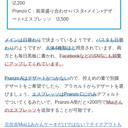
\2,200
Pranzo C：前菜盛り合わせ+パスタ+メイン+デザ
ート+エスプレッソ \3,500
メインは日替わり
で決まっているようです。
パスタも日替
わり
のようですが、
大体4種類ほど
用意されています。両
方とも毎日黒板に書かれ、
FacebookなどのSNSにも頻繁
にアップしてくれています。
Pranzo Aはデザートがつかない
ので、控えめの量で別腹
デザートをご希望でしたら、アラカルトからデザートを選
びましょう。
エスプレッソはPranzo Cにのみ
デフォルト
でついてくるみたいで、Pranzo A/Bだと+200円で
Muiさん
のエスプレッソ
を追加することが可能です。
元住吉Muiはみかんケーキだけではない？テイクアウトも